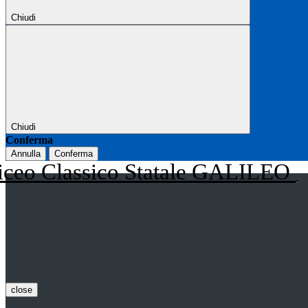
Chiudi
Chiudi
Conferma
Annulla
Conferma
iceo Classico Statale GALILEO
close