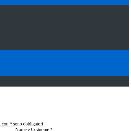
i con * sono obbligatori
Nome e Cognome
*