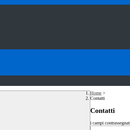
Home
>
Contatti
Contatti
i campi contrassegnat