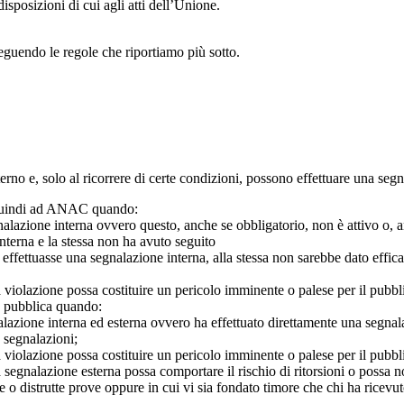
isposizioni di cui agli atti dell’Unione.
seguendo le regole che riportiamo più sotto.
 interno e, solo al ricorrere di certe condizioni, possono effettuare una s
o quindi ad ANAC quando:
gnalazione interna ovvero questo, anche se obbligatorio, non è attivo o, 
nterna e la stessa non ha avuto seguito
e effettuasse una segnalazione interna, alla stessa non sarebbe dato eff
 violazione possa costituire un pericolo imminente o palese per il pubbl
e pubblica quando:
azione interna ed esterna ovvero ha effettuato direttamente una segnalazio
e segnalazioni;
 violazione possa costituire un pericolo imminente o palese per il pubbli
 segnalazione esterna possa comportare il rischio di ritorsioni o possa n
 o distrutte prove oppure in cui vi sia fondato timore che chi ha ricevut