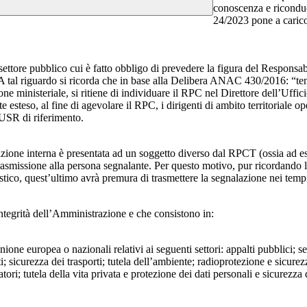
conoscenza e riconduc
24/2023 pone a carico 
 settore pubblico cui è fatto obbligo di prevedere la figura del Respon
 A tal riguardo si ricorda che in base alla Delibera ANAC 430/2016: “tenu
ne ministeriale, si ritiene di individuare il RPC nel Direttore dell’Uffici
 esteso, al fine di agevolare il RPC, i dirigenti di ambito territoriale o
’USR di riferimento.
azione interna è presentata ad un soggetto diverso dal RPCT (ossia ad ese
trasmissione alla persona segnalante. Per questo motivo, pur ricordand
lastico, quest’ultimo avrà premura di trasmettere la segnalazione nei tem
ntegrità dell’Amministrazione e che consistono in:
Unione europea o nazionali relativi ai seguenti settori: appalti pubblici; s
; sicurezza dei trasporti; tutela dell’ambiente; radioprotezione e sicurez
ri; tutela della vita privata e protezione dei dati personali e sicurezza de