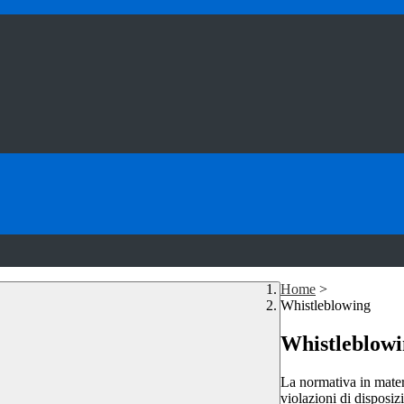
Home
>
Whistleblowing
Whistleblow
La normativa in mater
violazioni di disposiz