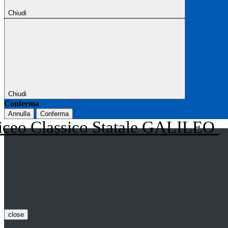
Chiudi
Chiudi
Conferma
Annulla
Conferma
iceo Classico Statale GALILEO
close