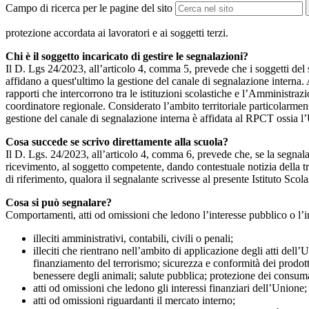
Campo di ricerca per le pagine del sito
protezione accordata ai lavoratori e ai soggetti terzi.
Chi è il soggetto incaricato di gestire le segnalazioni?
Il D. Lgs 24/2023, all’articolo 4, comma 5, prevede che i soggetti del
affidano a quest'ultimo la gestione del canale di segnalazione interna.
rapporti che intercorrono tra le istituzioni scolastiche e l’Amministrazio
coordinatore regionale. Considerato l’ambito territoriale particolarmente
gestione del canale di segnalazione interna è affidata al RPCT ossia l
Cosa succede se scrivo direttamente alla scuola?
Il D. Lgs. 24/2023, all’articolo 4, comma 6, prevede che, se la segnal
ricevimento, al soggetto competente, dando contestuale notizia della 
di riferimento, qualora il segnalante scrivesse al presente Istituto Sco
Cosa si può segnalare?
Comportamenti, atti od omissioni che ledono l’interesse pubblico o l’i
illeciti amministrativi, contabili, civili o penali;
illeciti che rientrano nell’ambito di applicazione degli atti dell’
finanziamento del terrorismo; sicurezza e conformità dei prodotti
benessere degli animali; salute pubblica; protezione dei consumato
atti od omissioni che ledono gli interessi finanziari dell’Unione;
atti od omissioni riguardanti il mercato interno;