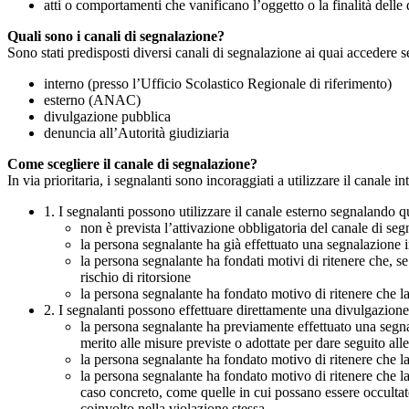
atti o comportamenti che vanificano l’oggetto o la finalità delle d
Quali sono i canali di segnalazione?
Sono stati predisposti diversi canali di segnalazione ai quai accedere 
interno (presso l’Ufficio Scolastico Regionale di riferimento)
esterno (ANAC)
divulgazione pubblica
denuncia all’Autorità giudiziaria
Come scegliere il canale di segnalazione?
In via prioritaria, i segnalanti sono incoraggiati a utilizzare il canale
1. I segnalanti possono utilizzare il canale esterno segnaland
non è prevista l’attivazione obbligatoria del canale di se
la persona segnalante ha già effettuato una segnalazione i
la persona segnalante ha fondati motivi di ritenere che, s
rischio di ritorsione
la persona segnalante ha fondato motivo di ritenere che la
2. I segnalanti possono effettuare direttamente una divulgazion
la persona segnalante ha previamente effettuato una segnal
merito alle misure previste o adottate per dare seguito all
la persona segnalante ha fondato motivo di ritenere che la
la persona segnalante ha fondato motivo di ritenere che la
caso concreto, come quelle in cui possano essere occultate
coinvolto nella violazione stessa