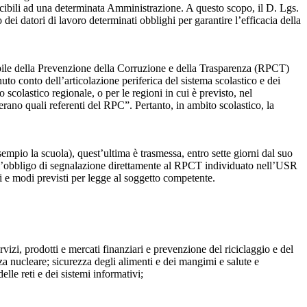
ibili ad una determinata Amministrazione. A questo scopo, il D. Lgs.
dei datori di lavoro determinati obblighi per garantire l’efficacia della
sabile della Prevenzione della Corruzione e della Trasparenza (RPCT)
to conto dell’articolazione periferica del sistema scolastico e dei
o scolastico regionale, o per le regioni in cui è previsto, nel
perano quali referenti del RPC”. Pertanto, in ambito scolastico, la
mpio la scuola), quest’ultima è trasmessa, entro sette giorni dal suo
o l’obbligo di segnalazione direttamente al RPCT individuato nell’USR
pi e modi previsti per legge al soggetto competente.
ervizi, prodotti e mercati finanziari e prevenzione del riciclaggio e del
za nucleare; sicurezza degli alimenti e dei mangimi e salute e
lle reti e dei sistemi informativi;