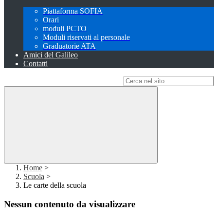
Piattaforma SOFIA
Orari
moduli PCTO
Moduli riservati al personale
Graduatorie ATA
Amici del Galileo
Contatti
Campo di ricerca per le pagine del sito
Home
>
Scuola
>
Le carte della scuola
Nessun contenuto da visualizzare