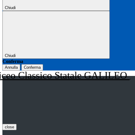
Chiudi
Chiudi
Conferma
Annulla
Conferma
iceo Classico Statale GALILEO
close