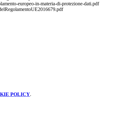
amento-europeo-in-materia-di-protezione-dati.pdf
nedelRegolamentoUE2016679.pdf
KIE POLICY
.