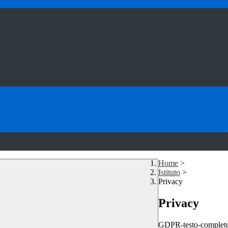
Home
>
Istituto
>
Privacy
Privacy
GDPR-testo-completo