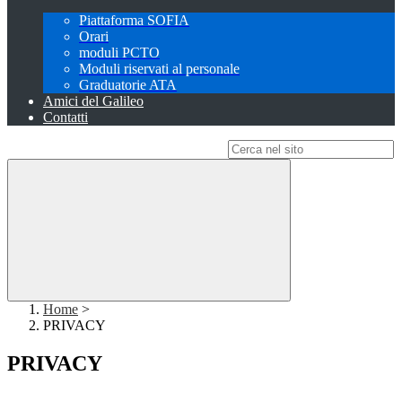
Piattaforma SOFIA
Orari
moduli PCTO
Moduli riservati al personale
Graduatorie ATA
Amici del Galileo
Contatti
Campo di ricerca per le pagine del sito
Home
>
PRIVACY
PRIVACY