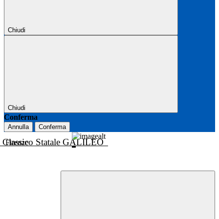
Chiudi
Chiudi
Conferma
Annulla
Conferma
o Classico Statale GALILEO
Firenze