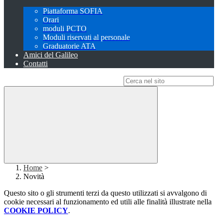
Piattaforma SOFIA
Orari
moduli PCTO
Moduli riservati al personale
Graduatorie ATA
Amici del Galileo
Contatti
Campo di ricerca per le pagine del sito
Home
>
Novità
Questo sito o gli strumenti terzi da questo utilizzati si avvalgono di
cookie necessari al funzionamento ed utili alle finalità illustrate nella
COOKIE POLICY
.