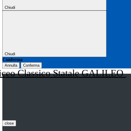
Chiudi
Chiudi
Conferma
Annulla
Conferma
iceo Classico Statale GALILEO
close