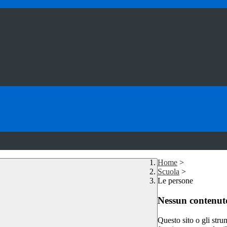
Home
>
Scuola
>
Le persone
Nessun contenuto
Questo sito o gli stru