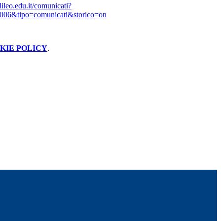
alileo.edu.it/comunicati?
006&tipo=comunicati&storico=on
KIE POLICY
.