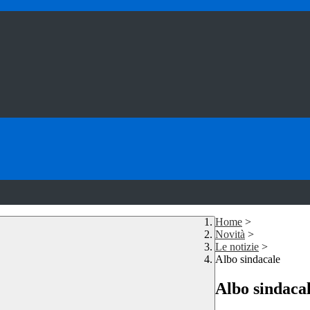
Home
>
Novità
>
Le notizie
>
Albo sindacale
Albo sindaca