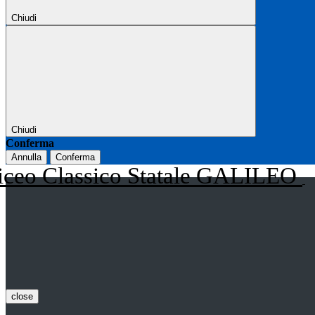
Chiudi
Chiudi
Conferma
Annulla
Conferma
iceo Classico Statale GALILEO
close