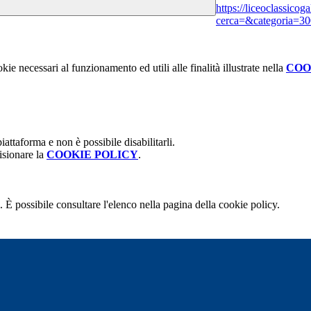
https://liceoclassicog
cerca=&categoria=30
kie necessari al funzionamento ed utili alle finalità illustrate nella
COO
attaforma e non è possibile disabilitarli.
isionare la
COOKIE POLICY
.
 È possibile consultare l'elenco nella pagina della cookie policy.