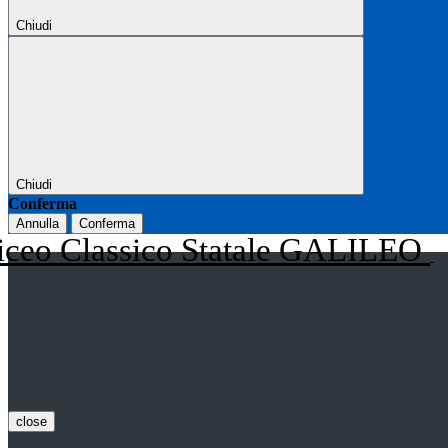
Chiudi
Chiudi
Conferma
Annulla
Conferma
iceo Classico Statale GALILEO
close