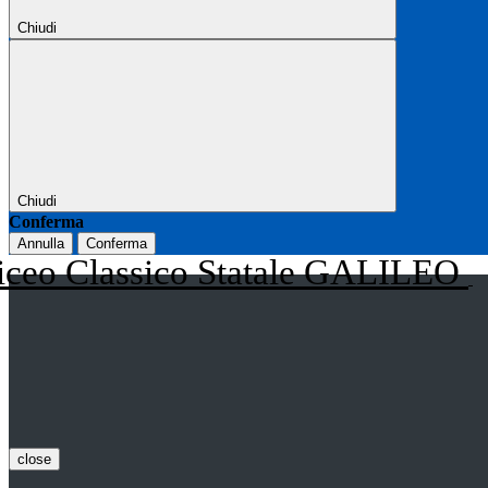
Chiudi
Chiudi
Conferma
Annulla
Conferma
iceo Classico Statale GALILEO
close