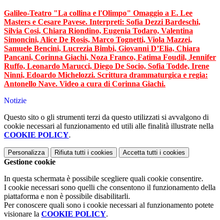
Galileo-Teatro "La collina e l'Olimpo" Omaggio a E. Lee
Masters e Cesare Pavese. Interpreti: Sofia Dezzi Bardeschi,
Silvia Cosi, Chiara Riondino, Eugenia Todaro, Valentina
Simoncini, Alice De Rosis, Marco Tognetti, Viola Mazzei,
Samuele Bencini, Lucrezia Bimbi, Giovanni D’Elia, Chiara
Pancani, Corinna Giachi, Noza Franco, Fatima Foudil, Jennifer
Ruffo, Leonardo Marucci, Diego De Socio, Sofia Todde, Irene
Ninni, Edoardo Michelozzi. Scrittura drammaturgica e regia:
Antonello Nave. Video a cura di Corinna Giachi.
Notizie
Questo sito o gli strumenti terzi da questo utilizzati si avvalgono di
cookie necessari al funzionamento ed utili alle finalità illustrate nella
COOKIE POLICY
.
Personalizza
Rifiuta tutti
i cookies
Accetta tutti
i cookies
Gestione cookie
In questa schermata è possibile scegliere quali cookie consentire.
I cookie necessari sono quelli che consentono il funzionamento della
piattaforma e non è possibile disabilitarli.
Per conoscere quali sono i cookie necessari al funzionamento potete
visionare la
COOKIE POLICY
.