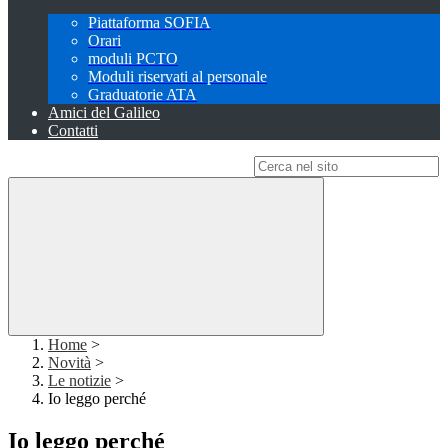
Piattaforma SOFIA
Orari
moduli PCTO
Moduli riservati al personale
Graduatorie ATA
Amici del Galileo
Contatti
Campo di ricerca per le pagine del sito
Home
>
Novità
>
Le notizie
>
Io leggo perché
Io leggo perché