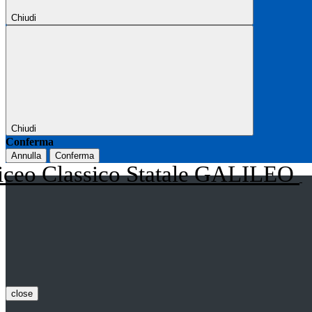
Chiudi
Chiudi
Conferma
Annulla
Conferma
iceo Classico Statale GALILEO
close