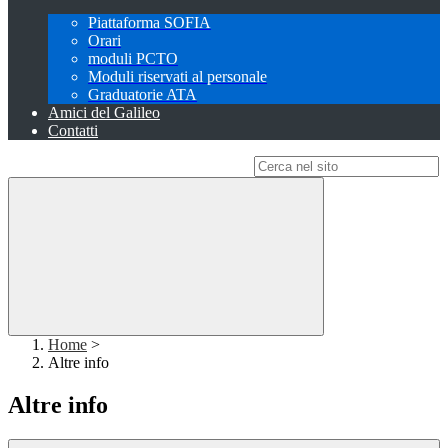
Piattaforma SOFIA
Orari
moduli PCTO
Moduli riservati al personale
Graduatorie ATA
Amici del Galileo
Contatti
Campo di ricerca per le pagine del sito
Home
>
Altre info
Altre info