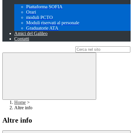
Piattaforma SOFIA
Orari
moduli PCTO
Moduli riservati al personale
Graduatorie ATA
Amici del Galileo
Contatti
Campo di ricerca per le pagine del sito
Home
>
Altre info
Altre info