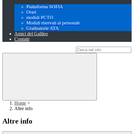
Piattaforma SOFIA
Orari
moduli PCTO
Moduli riservati al personale
Graduatorie ATA
Amici del Galileo
Contatti
Campo di ricerca per le pagine del sito
Home
>
Altre info
Altre info