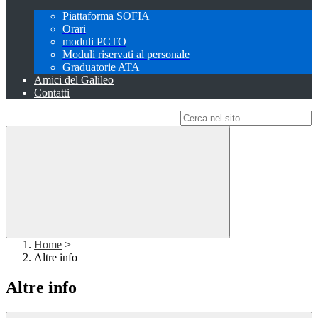
Piattaforma SOFIA
Orari
moduli PCTO
Moduli riservati al personale
Graduatorie ATA
Amici del Galileo
Contatti
Campo di ricerca per le pagine del sito
Home
>
Altre info
Altre info