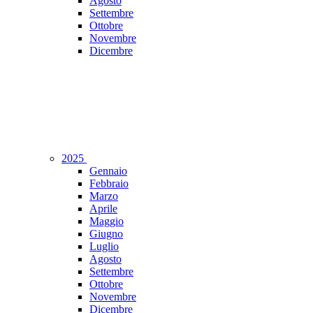
Agosto
Settembre
Ottobre
Novembre
Dicembre
2025
Gennaio
Febbraio
Marzo
Aprile
Maggio
Giugno
Luglio
Agosto
Settembre
Ottobre
Novembre
Dicembre