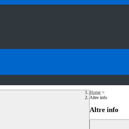
Home
>
Altre info
Altre info