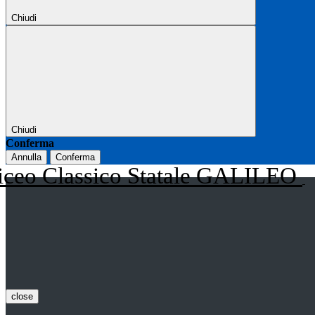
Chiudi
Chiudi
Conferma
Annulla
Conferma
iceo Classico Statale GALILEO
close