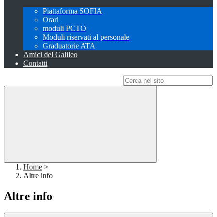
Piattaforma SOFIA
Orari
moduli PCTO
Moduli riservati al personale
Graduatorie ATA
Amici del Galileo
Contatti
Campo di ricerca per le pagine del sito
Home
>
Altre info
Altre info