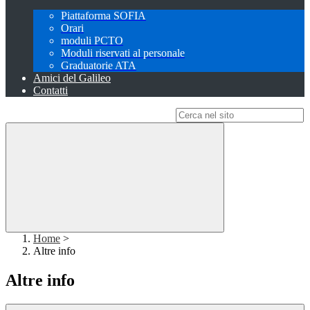
Piattaforma SOFIA
Orari
moduli PCTO
Moduli riservati al personale
Graduatorie ATA
Amici del Galileo
Contatti
Campo di ricerca per le pagine del sito
Home
>
Altre info
Altre info