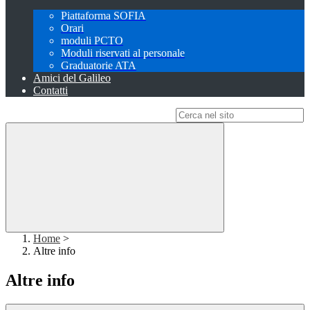
Piattaforma SOFIA
Orari
moduli PCTO
Moduli riservati al personale
Graduatorie ATA
Amici del Galileo
Contatti
Campo di ricerca per le pagine del sito
Home
>
Altre info
Altre info