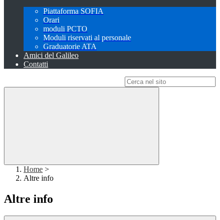
Piattaforma SOFIA
Orari
moduli PCTO
Moduli riservati al personale
Graduatorie ATA
Amici del Galileo
Contatti
Campo di ricerca per le pagine del sito
Home
>
Altre info
Altre info