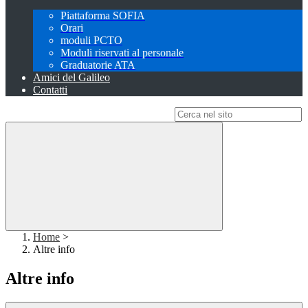
Piattaforma SOFIA
Orari
moduli PCTO
Moduli riservati al personale
Graduatorie ATA
Amici del Galileo
Contatti
Campo di ricerca per le pagine del sito
Home
>
Altre info
Altre info